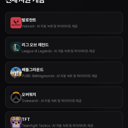
발로란트
Valorant · AI 자동 녹화 및 하이라이트 제공
리그 오브 레전드
League of Legends · AI 자동 녹화 및 하이라이트 제공
배틀그라운드
PUBG: Battlegrounds · AI 자동 녹화 및 하이라이트 제공
오버워치
Overwatch · AI 자동 녹화 및 하이라이트 제공
TFT
Teamfight Tactics · AI 자동 녹화 및 하이라이트 제공