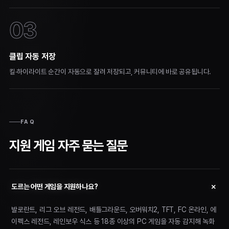
03
클립 자동 저장
킬·하이라이트 순간이 자동으로 잘려 저장되고, 커뮤니티에 바로 공유됩니다.
FAQ
지원 게임 자주 묻는 질문
도르는 어떤 게임을 지원하나요?
발로란트, 리그 오브 레전드, 배틀그라운드, 오버워치2, TFT, FC 온라인, 에
이펙스 레전드, 레인보우 식스 등 18종 이상의 PC 게임을 자동 감지해 녹화