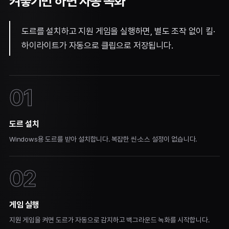
켜놓기만 하면 자동 녹화
도르를 설치하고 지원 게임을 실행하면, 별도 조작 없이 킬·
하이라이트가 자동으로 클립으로 저장됩니다.
01
도르 설치
Windows용 도르를 받아 설치합니다. 복잡한 씬·소스 설정이 없습니다.
02
게임 실행
지원 게임을 켜면 도르가 자동으로 감지하고 백그라운드 녹화를 시작합니다.