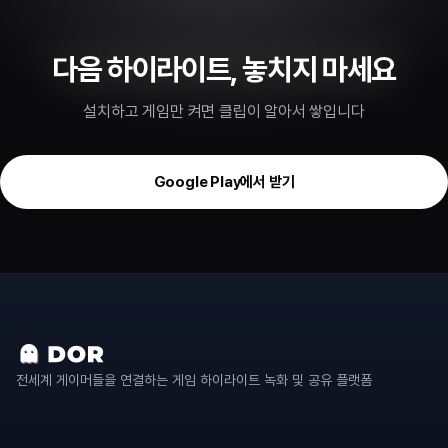
다음 하이라이트, 놓치지 마세요
설치하고 게임만 켜면 클립이 알아서 쌓입니다
Google Play에서 받기
전세계 게이머들을 연결하는 게임 하이라이트 녹화 및 공유 플랫폼