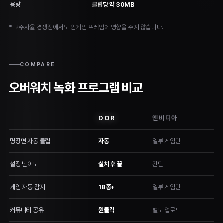
용량
클립당 약 30MB
* 고주사율 경쟁전에서도 인게임 프레임에 영향을 주지 않습니다.
COMPARE
오버워치 녹화 프로그램 비교
DOR
엔비디아
명장면 자동 클립
자동
일부 게임만
설정 난이도
설치 후 끝
간단
게임 자동 감지
18종+
일부 게임만
커뮤니티 공유
원클릭
별도 업로드