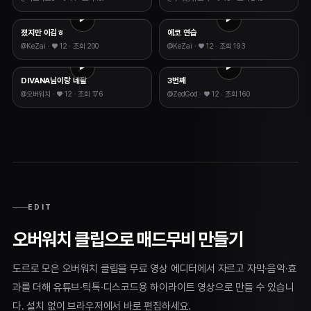
졌지만 이김ㅎ
에코 연습
@
KeZai
· ♥
12
·
조회 200
@
KeZai
· ♥
12
·
조회 193
DIVANA님이랑 네팔
3번째
@
오버워치
· ♥
12
·
조회 176
@
ZedGod
· ♥
12
·
조회 160
EDIT
오버워치 클립으로 매드무비 만들기
도르로 모은 오버워치 클립을 무료 영상 에디터에서 자르고 자막·음악·효
과를 더해 유튜브·틱톡·디스코드용 하이라이트 영상으로 만들 수 있습니
다. 설치 없이 브라우저에서 바로 편집하세요.