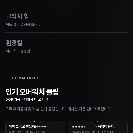
클러치 힐
팀을 살린 결정적 힐·세이브
환경킬
낙사 유도 명장면
COMMUNITY
인기 오버워치 클립
DOR 커뮤니티에서 더 보기 →
도르 유저들이 많이 본 인기 클립입니다. 매시간 자동 업데이트됩니다.
아까 그 듀오 만났어용ㅋㅋㅋ
ㅠㅠㅠㅠㅠㅠㅠㅠㅠ어렵다 옵치..
@
러브버그3
· ♥
14
·
조회 107
@
무재능유뽀록
· ♥
13
·
조회 248