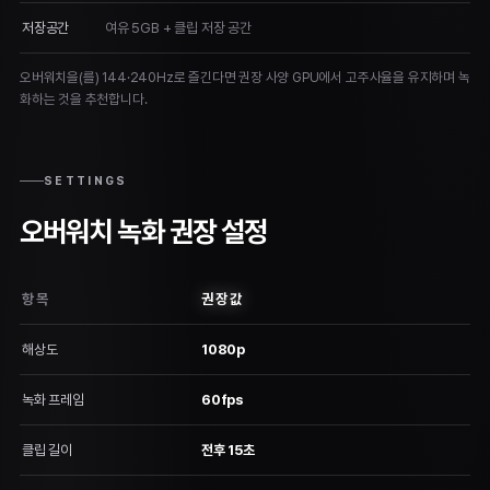
저장공간
여유 5GB + 클립 저장 공간
오버워치을(를) 144·240Hz로 즐긴다면 권장 사양 GPU에서 고주사율을 유지하며 녹
화하는 것을 추천합니다.
SETTINGS
오버워치 녹화 권장 설정
항목
권장값
해상도
1080p
녹화 프레임
60fps
클립 길이
전후 15초