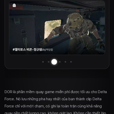
#델타포스 비콘-정규댐
@
살짝망함
DOR là phần mềm quay game miễn phí được tối ưu cho Delta
Force. Nó lưu những pha hay nhất của bạn thành clip Delta
Force chỉ với một chạm, có ghi lại toàn trận cùng khả năng
quay nền chất lượng cao, không giật lag. Không cần thiết lập