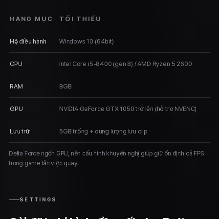
HẠNG MỤC
TỐI THIỂU
Hệ điều hành
Windows 10 (64bit)
CPU
Intel Core i5-8400 (gen 8) / AMD Ryzen 5 2600
RAM
8GB
GPU
NVIDIA GeForce GTX 1050 trở lên (hỗ trợ NVENC)
Lưu trữ
5GB trống + dung lượng lưu clip
Delta Force ngốn GPU, nên cấu hình khuyến nghị giúp giữ ổn định cả FPS
trong game lẫn việc quay.
SETTINGS