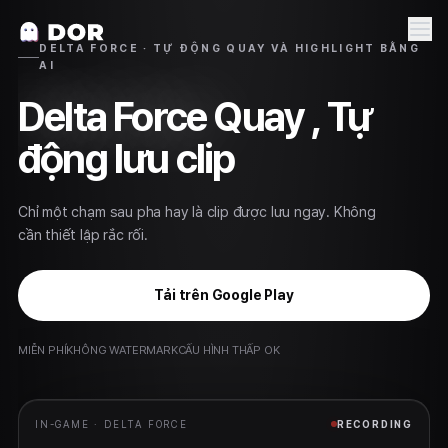
DELTA FORCE · TỰ ĐỘNG QUAY VÀ HIGHLIGHT BẰNG
AI
Delta Force
Quay , Tự
động lưu clip
Chỉ một chạm sau pha hay là clip được lưu ngay. Không
cần thiết lập rắc rối.
Tải trên Google Play
MIỄN PHÍ
KHÔNG WATERMARK
CẤU HÌNH THẤP OK
IN-GAME ·
DELTA FORCE
RECORDING