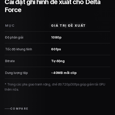
Cài đặt ghi hình đề xuất cho Delta
Force
MỤC
GIÁ TRỊ ĐỀ XUẤT
Độ phân giải
1080p
Tốc độ khung hình
60fps
Bitrate
Tự động
Dung lượng tệp
~40MB mỗi clip
* Trong các pha giao tranh nặng, chế độ 720p/30fps giúp giảm tải GPU
thêm nữa.
COMPARE