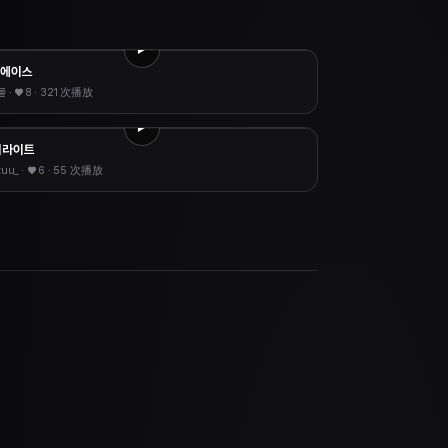
 에이스
몰
· ♥
8
·
321 次播放
이라이트
zuu_
· ♥
6
·
55 次播放