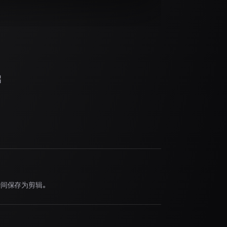
启
瞬间保存为剪辑。