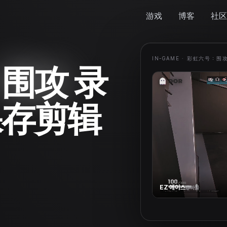
游戏
博客
社区
IN-GAME ·
彩虹六号：围
：围攻
录
保存剪辑
EZ 에이스
@
바몰