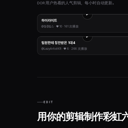
DOR 用户热看的人气剪辑，每小时自动更新。
하이라이트
@
칠층빕스
· ♥
10
·
161 次播放
팀원한테 칭찬받은 1대4
@
LazyArtistKR
· ♥
6
·
266 次播放
EDIT
用你的剪辑制作彩虹