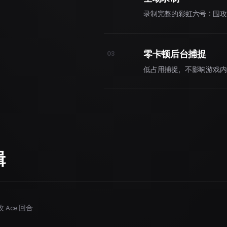
录制完整的彩虹六号：围攻
零卡顿后台捕捉
03
低占用捕捉，不影响游戏内
辑
 Ace 回合