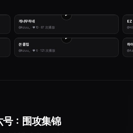
개너무하네
EZ
@
Azuu_
· ♥
10
·
87 次播放
@
바
쏜 클립
하
@
Azuu_
· ♥
6
·
121 次播放
@
A
六号：围攻集锦