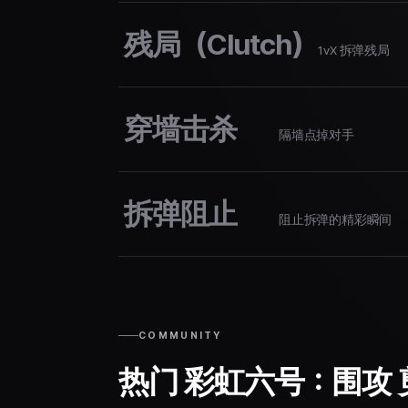
残局（Clutch）
1vX 拆弹残局
穿墙击杀
隔墙点掉对手
拆弹阻止
阻止拆弹的精彩瞬间
COMMUNITY
热门 彩虹六号：围攻 