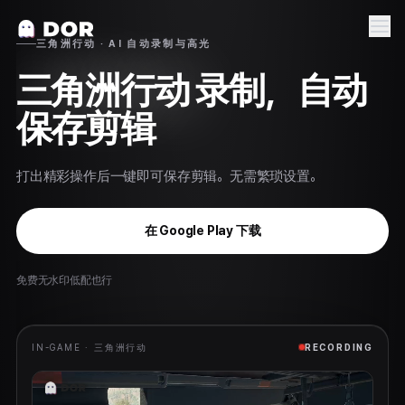
三角洲行动 · AI 自动录制与高光
三角洲行动
录制，自动
保存剪辑
打出精彩操作后一键即可保存剪辑。无需繁琐设置。
在 Google Play 下载
免费
无水印
低配也行
IN-GAME ·
三角洲行动
RECORDING