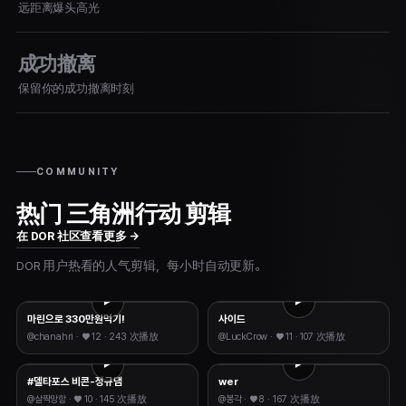
远距离爆头高光
成功撤离
保留你的成功撤离时刻
COMMUNITY
热门 三角洲行动 剪辑
在 DOR 社区查看更多 →
DOR 用户热看的人气剪辑，每小时自动更新。
마린으로 330만원먹기!
사이드
@
chanahri
· ♥
12
·
243 次播放
@
LuckCrow
· ♥
11
·
107 次播放
#델타포스 비콘-정규댐
wer
@
살짝망함
· ♥
10
·
145 次播放
@
봉각
· ♥
8
·
167 次播放