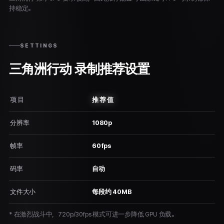
持稳定。
SETTINGS
三角洲行动 录制推荐设置
项目
推荐值
分辨率
1080p
帧率
60fps
码率
自动
文件大小
每段约 40MB
* 在激烈战斗中，720p/30fps 模式可进一步降低 GPU 负载。