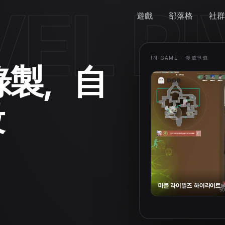
EL RI
遊戲
部落格
社群
IN-GAME ·
漫威爭鋒
錄製，自
段
마블 라이벌즈 하이라이트
@