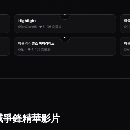
Highlight
마블
@
TenZoom98
· ♥
5
·
108 次播放
@
9
마블 라이벌즈 하이라이트
마블
@
djdj
· ♥
4
·
138 次播放
@
W
威爭鋒精華影片