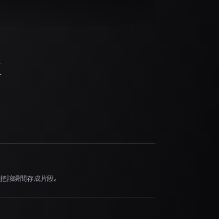
援
片
把該瞬間存成片段。