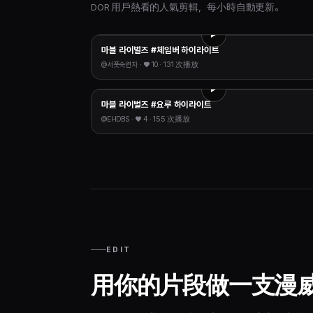
DOR 用戶熱看的人氣剪輯，每小時自動更新。
마블 라이벌즈 #체임버 하이라이트
@
서폿숙련자
· ♥
10
·
131 次播放
마블 라이벌즈 #요루 하이라이트
@
EHDBS
· ♥
4
·
155 次播放
EDIT
用你的片段做一支漫