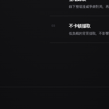
錄下整場漫威爭鋒對局，再
不卡頓擷取
03
低負載的背景擷取，不影響