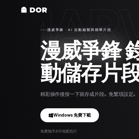
MARV
漫威爭鋒 · AI 自動錄製與精華片段
漫威爭鋒
動儲存片
精彩操作後按一下就存成片段。免繁瑣設定。
Windows 免費下載
免費
無浮水印
低配也行