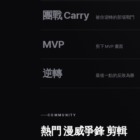
團戰 Carry
被你逆轉的那場戰鬥
MVP
剪下 MVP 畫面
逆轉
最後一點的反敗為勝
COMMUNITY
熱門 漫威爭鋒 剪輯