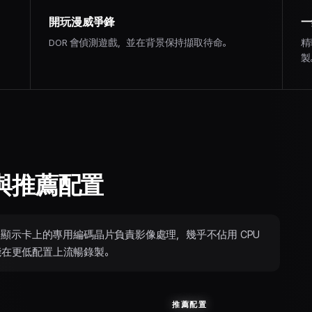
開玩漫威爭鋒
一
DOR 會偵測遊戲，並在背景保持擷取待命。
精
製
與推薦配置
進行錄製。顯示卡上的專用編碼晶片負責影像處理，幾乎不佔用 CPU
能在更低配置上流暢錄製。
推薦配置