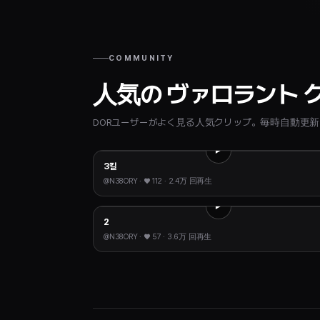
COMMUNITY
人気の ヴァロラント 
DORユーザーがよく見る人気クリップ。毎時自動更新
3킬
@
N38ORY
· ♥
112
·
2.4万 回再生
2
@
N38ORY
· ♥
57
·
3.6万 回再生