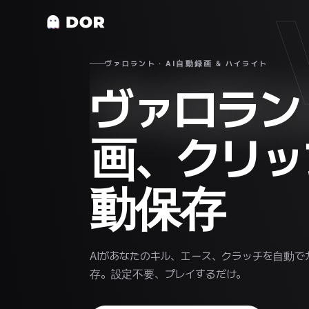
ヴァロラント · AI自動録画 & ハイライト
ヴァロラン
画、クリッ
動保存
AIがあなたのキル、エース、クラッチを自動で
存。設定不要、プレイするだけ。