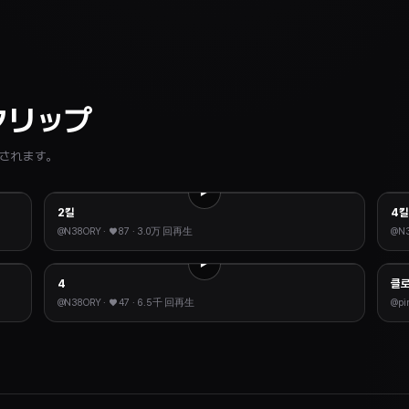
クリップ
されます。
2킬
4
@
N38ORY
· ♥
87
·
3.0万 回再生
@
N
4
@
N38ORY
· ♥
47
·
6.5千 回再生
@
pi