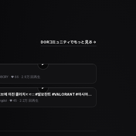
DORコミュニティでもっと見る →
킬
38ORY
· ♥
66
·
2.9万 回再生
클로브에 미친 클러치ㄷㄷ:: #발로란트 #VALORANT #아시아서버 #레디언트 #클러치
ngdol
· ♥
45
·
2.2万 回再生