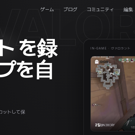
VALO
ゲーム
ブログ
コミュニティ
編集
ト
を録
IN-GAME ·
ヴァロラント
プを自
カットして保
2킬
@
N38ORY